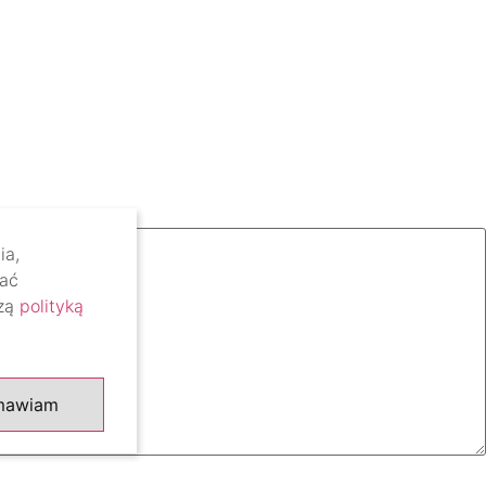
ia,
lać
szą
polityką
mawiam