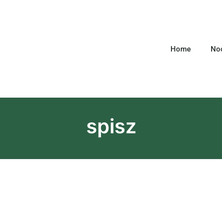
Home
Noc
spisz