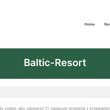
Home
Noc
Baltic-Resort
e
i cookie, aby zapewnić Ci najlepsze wrażenia z przeglądan