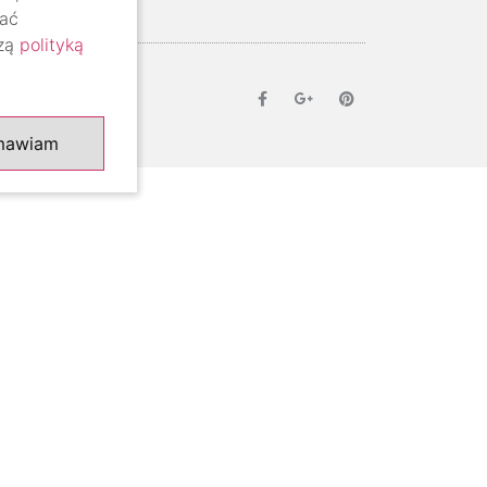
lać
szą
polityką
mawiam