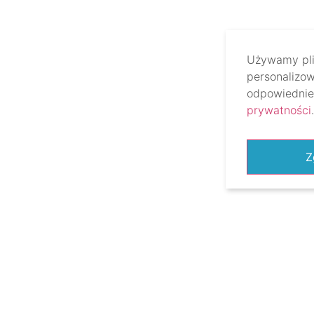
Używamy plik
personalizow
odpowiednie 
prywatności
.
Z