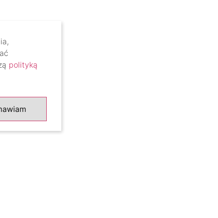
ia,
lać
szą
polityką
mawiam