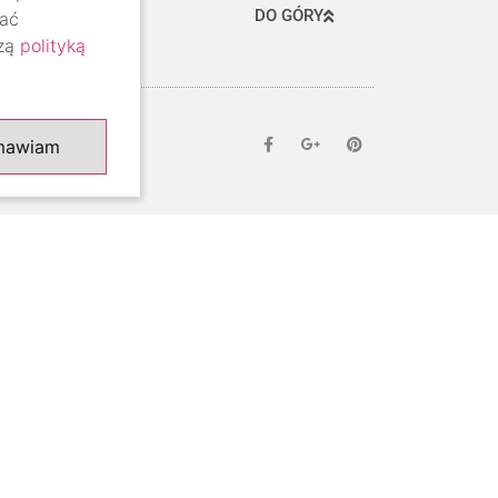
DO GÓRY
lać
szą
polityką
mawiam